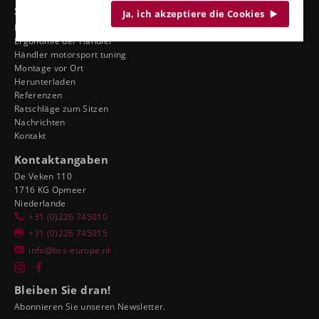
Siehe auch
Ja, ich akzeptiere die Cookies
Dienst
Ergonomie der Händler
Händler motorsport tuning
Montage vor Ort
Herunterladen
Referenzen
Ratschläge zum Sitzen
Nachrichten
Kontakt
Kontaktangaben
De Veken 110
1716 KG Opmeer
Niederlande
+31 (0)226 745010
+31 (0)226 745015
info@bcs-europe.nl
Bleiben Sie dran!
Abonnieren Sie unseren Newsletter.