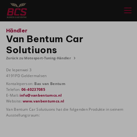
Händler
Van Bentum Car
Solutiuons
Zurück zu Motosport-Tuning-Händler
De lepenwei 3
4191PD Geldermalsen
Kontaktperson:
Bas van Bentum
Telefon:
06-40237085
E-Mail
:
info@vanbentumcs.nl
Website
:
www.vanbentumcs.nl
Van Bentum Car Solutiuons hat die folgenden Produkte in seinem
Ausstellungsraum: