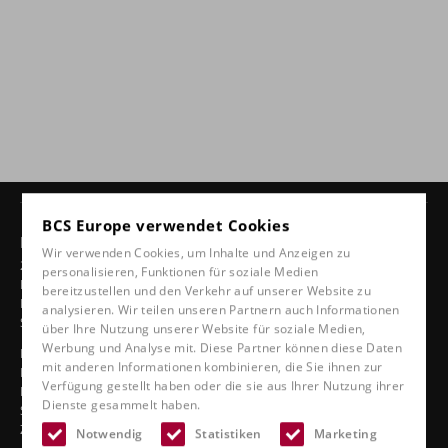
BCS Europe verwendet Cookies
Produkte
Wir verwenden Cookies, um Inhalte und Anzeigen zu
24-Stunden-Stühle
personalisieren, Funktionen für soziale Medien
Drehbare Stühle
bereitzustellen und den Verkehr auf unserer Website zu
Ergonomische Autositze
analysieren. Wir teilen unseren Partnern auch Informationen
Sportsitze
über Ihre Nutzung unserer Website für soziale Medien,
Werbung und Analyse mit. Diese Partner können diese Daten
Klassische Linie
mit anderen Informationen kombinieren, die Sie ihnen zur
Bootssitze
Verfügung gestellt haben oder die sie aus Ihrer Nutzung ihrer
Lkw-Sitze
Dienste gesammelt haben.
Sitze im Stadion
Zubehör
Notwendig
Statistiken
Marketing