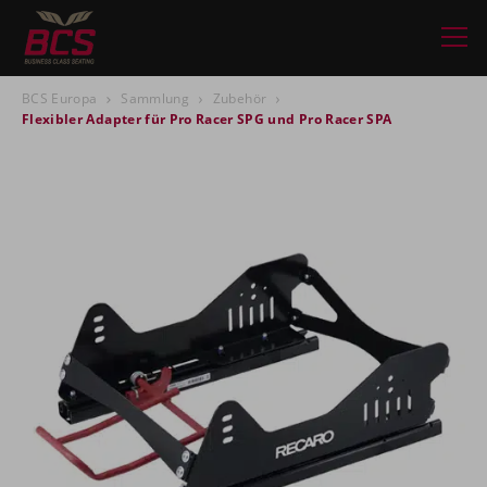
BCS Europa
Sammlung
Zubehör
Flexibler Adapter für Pro Racer SPG und Pro Racer SPA