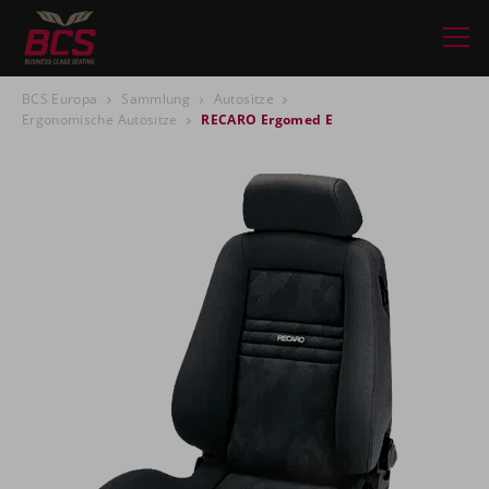
BCS Europa
Sammlung
Autositze
Ergonomische Autositze
RECARO Ergomed E