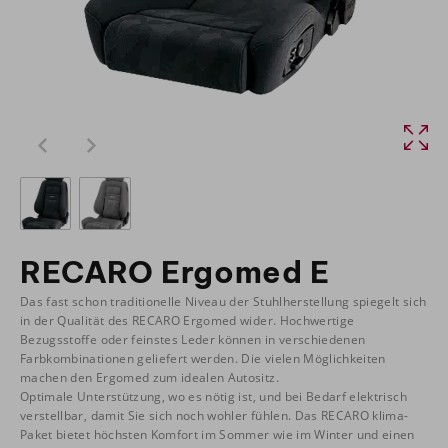
RECARO Ergomed E
Das fast schon traditionelle Niveau der Stuhlherstellung spiegelt sich
in der Qualität des RECARO Ergomed wider. Hochwertige
Bezugsstoffe oder feinstes Leder können in verschiedenen
Farbkombinationen geliefert werden. Die vielen Möglichkeiten
machen den Ergomed zum idealen Autositz.
Optimale Unterstützung, wo es nötig ist, und bei Bedarf elektrisch
verstellbar, damit Sie sich noch wohler fühlen. Das RECARO klima-
Paket bietet höchsten Komfort im Sommer wie im Winter und einen