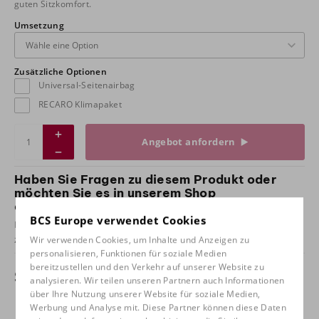
guten Sitzkomfort.
Umsetzung
Zusätzliche Optionen
Universal-Seitenairbag
RECARO Klimapaket
Angebot anfordern
Haben Sie Fragen zu diesem Produkt oder
möchten Sie es in unserem Shop
ausprobieren?
BCS Europe verwendet Cookies
Nehmen Sie
Kontakt
mit uns und kommen Sie zum Probesitzen
zu uns!
Wir verwenden Cookies, um Inhalte und Anzeigen zu
personalisieren, Funktionen für soziale Medien
bereitzustellen und den Verkehr auf unserer Website zu
Spezifikationen
analysieren. Wir teilen unseren Partnern auch Informationen
über Ihre Nutzung unserer Website für soziale Medien,
Werbung und Analyse mit. Diese Partner können diese Daten
Umsetzung
Stoff Artista/Nardo grau, Stoff