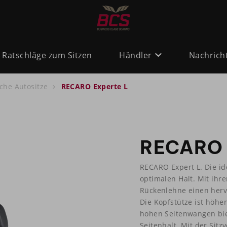
Ratschläge zum Sitzen
Händler
Nachrich
che Autositze
RECARO Experte L
RECARO 
RECARO Expert L. Die i
optimalen Halt. Mit ihr
Rückenlehne einen hervo
Die Kopfstütze ist höhen
hohen Seitenwangen bie
Seitenhalt. Mit der Sitz