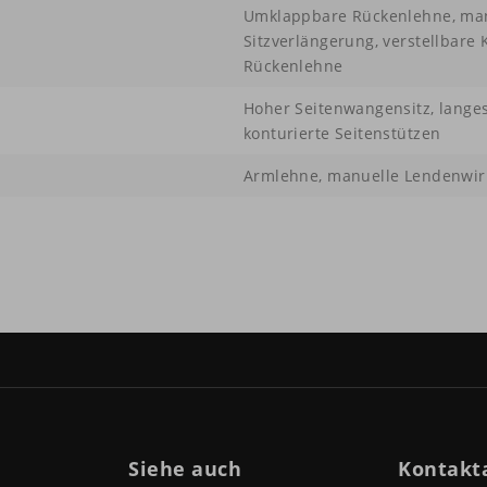
Umklappbare Rückenlehne, man
Sitzverlängerung, verstellbare 
Rückenlehne
Hoher Seitenwangensitz, langes
konturierte Seitenstützen
Armlehne, manuelle Lendenwirb
Siehe auch
Kontakt