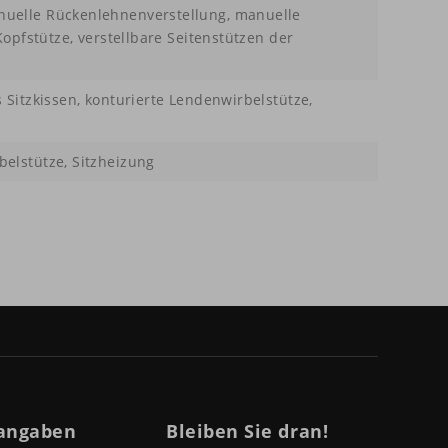
uelle Rückenlehnenverstellung, manuelle
Kopfstütze, verstellbare Seitenstützen der
 Sitzkissen, konturierte Lendenwirbelstütze,
elstütze, Sitzheizung
angaben
Bleiben Sie dran!