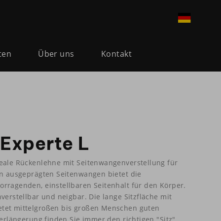
ten
Über uns
Kontakt
Experte L
deale Rückenlehne mit Seitenwangenverstellung für
en ausgeprägten Seitenwangen bietet die
rragenden, einstellbaren Seitenhalt für den Körper.
verstellbar und neigbar. Die lange Sitzfläche mit
tet mittelgroßen bis großen Menschen guten
verlängerung finden Sie immer den richtigen "Sitz".