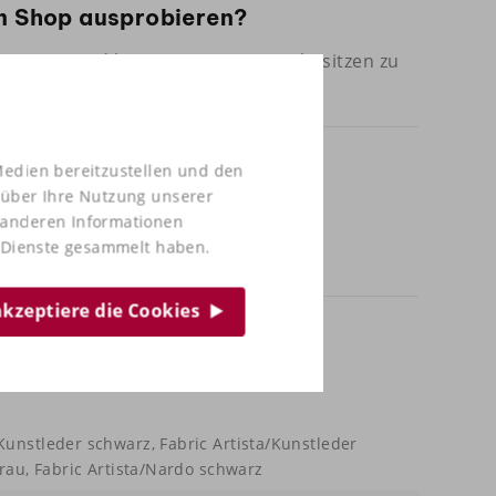
em Shop ausprobieren?
mit uns und kommen Sie zum Probesitzen zu
Medien bereitzustellen und den
 über Ihre Nutzung unserer
t anderen Informationen
r Dienste gesammelt haben.
 akzeptiere die Cookies
unstleder schwarz, Fabric Artista/Kunstleder
rau, Fabric Artista/Nardo schwarz