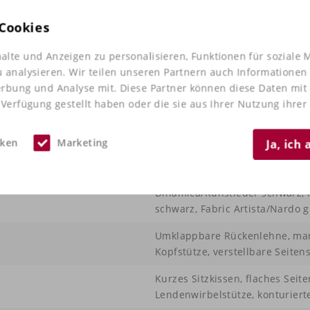
uns!
Cookies
alte und Anzeigen zu personalisieren, Funktionen für soziale 
u analysieren. Wir teilen unseren Partnern auch Informationen
erbung und Analyse mit. Diese Partner können diese Daten mi
 Verfügung gestellt haben oder die sie aus Ihrer Nutzung ihre
iken
Marketing
Ja, ich
Dinamica/Kunstleder schwarz, K
schwarz, Fabric Artista/Nardo g
Umklappbare Rückenlehne, manu
Kopfstütze, verstellbare Seite
Kurzes Sitzkissen, flaches Seit
Lendenwirbelstütze, konturiert