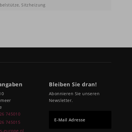
elstütze, Sitzheizung
angaben
Bleiben Sie dran!
10
Abonnieren Sie unseren
pmeer
Newsletter.
e
226 745010
E-Mail Adresse
226 745015
s-europe.nl