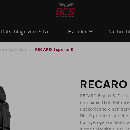
Ratschläge zum Sitzen
Händler
Nachrich
che Autositze
RECARO Experte S
RECARO 
RECARO Expert S. Die i
optimalen Halt. Mit ihr
Rückenlehne einen hervo
Die Kopfstütze ist höhen
hochgezogenen Seitenwa
guten Seitenhalt. Bei Be