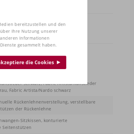
Medien bereitzustellen und den
 über Ihre Nutzung unserer
t anderen Informationen
r Dienste gesammelt haben.
 akzeptiere die Cookies
unstleder schwarz, Fabric Artista/Kunstleder
rau, Fabric Artista/Nardo schwarz
elle Rückenlehnenverstellung, verstellbare
nstützen der Rückenlehne
enwangen-Sitzkissen, konturierte
e Seitenstützen