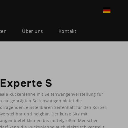
ten
Über uns
Kontakt
Experte S
deale Rückenlehne mit Seitenwangenverstellung für
en ausgeprägten Seitenwangen bietet die
rragenden, einstellbaren Seitenhalt für den Körper.
verstellbar und neigbar. Der kurze Sitz mit
ngen bietet kleinen bis mittelgroßen Menschen
darf kann die Rückenlehne auch elektrisch verstellt