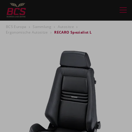
BCS Europa
Sammlung
Autositze
Ergonomische Autositze
RECARO Spezialist L