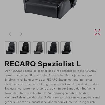
RECARO Spezialist L
Der RECARO Specialist ist zwar das Einstiegsmodell in die RECARO
Komfortreihe, erfüllt aber hohe Ansprüche. Damit jede Fahrt zum
Erlebnis wird, kann er wie der RECARO Expert optional mit einer
elektrischen Lehnenverstellung ausgestattet werden und ist mit drei
Sitzkissenvarianten erhältlich, die sich in der Länge der Sitzfläche
sowie der Höhe und Kontur der Seitenwangen unterscheiden.
Kleinere Fahrer werden die "S"-Version zu schätzen wissen, während
größere Fahrer die zusätzliche Oberschenkelunterstützung durch