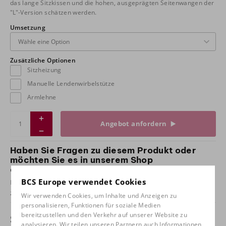
das lange Sitzkissen und die hohen, ausgeprägten Seitenwangen der
"L"-Version schätzen werden.
Umsetzung
Zusätzliche Optionen
Sitzheizung
Manuelle Lendenwirbelstütze
Armlehne
Angebot anfordern
Haben Sie Fragen zu diesem Produkt oder
möchten Sie es in unserem Shop
ausprobieren?
BCS Europe verwendet Cookies
Nehmen Sie
Kontakt
mit uns und kommen Sie zum Probesitzen
zu uns!
Wir verwenden Cookies, um Inhalte und Anzeigen zu
personalisieren, Funktionen für soziale Medien
bereitzustellen und den Verkehr auf unserer Website zu
Spezifikationen
analysieren. Wir teilen unseren Partnern auch Informationen