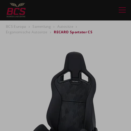
BCS Europa
Sammlung
Autositze
Ergonomische Autositze
RECARO Sportster CS