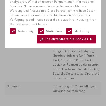
analysieren. Wir teilen unseren Partnern auch Informationen
silber/Kunstleder schwarz,
über Ihre Nutzung unserer Website für soziale Medien,
Dinamica/Kunstleder schwarz,
Werbung und Analyse mit. Diese Partner können diese Daten
Kunstleder schwarz, Leder
mit anderen Informationen kombinieren, die Sie ihnen zur
schwarz, Nürburgring Edition,
Verfügung gestellt haben oder die sie aus Ihrer Nutzung ihrer
Fabric Artista/Nardo schwarz
Dienste gesammelt haben.
Eigenschaften
Umklappbare Rückenlehne,
Notwendig
Statistiken
Marketing
manuelle
Rückenlehnenverstellung
Ja, ich akzeptiere die Cookies
Eigenschaften
Integrierte Kopfstütze,
Integrierte Seitenbefestigung,
Gurtdurchführung für 4-Punkt-
Gurt, Auch für 3-Punkt-Gurt
geeignet, Rennverkleidungsoptik,
Speziell geformte Schulterstütze,
Spezielle Seitenstütze, Sportliche
Sitzperformance
Optionen
Sitzheizung mit 2 Einstellungen,
Universal-Seitenairbag