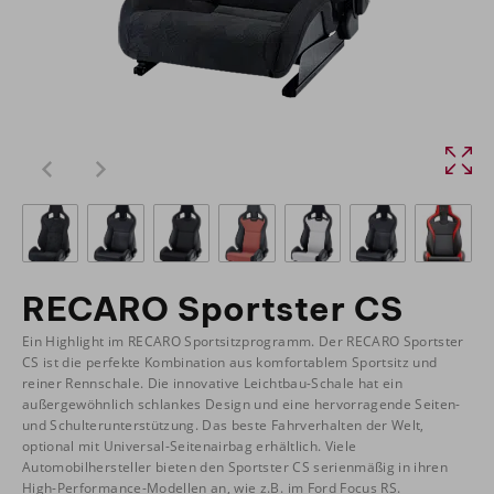
RECARO Sportster CS
Ein Highlight im RECARO Sportsitzprogramm. Der RECARO Sportster
CS ist die perfekte Kombination aus komfortablem Sportsitz und
reiner Rennschale. Die innovative Leichtbau-Schale hat ein
außergewöhnlich schlankes Design und eine hervorragende Seiten-
und Schulterunterstützung. Das beste Fahrverhalten der Welt,
optional mit Universal-Seitenairbag erhältlich. Viele
Automobilhersteller bieten den Sportster CS serienmäßig in ihren
High-Performance-Modellen an, wie z.B. im Ford Focus RS.