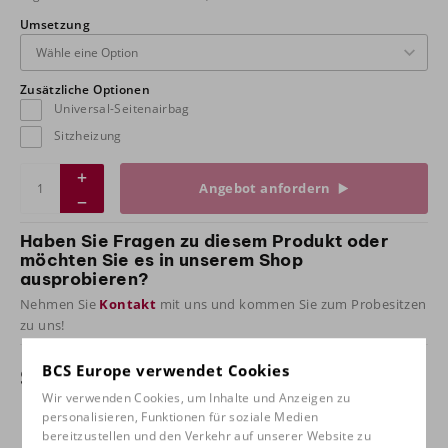
Umsetzung
Zusätzliche Optionen
Universal-Seitenairbag
Sitzheizung
Angebot anfordern
Haben Sie Fragen zu diesem Produkt oder
möchten Sie es in unserem Shop
ausprobieren?
Nehmen Sie
Kontakt
mit uns und kommen Sie zum Probesitzen
zu uns!
BCS Europe verwendet Cookies
Spezifikationen
Wir verwenden Cookies, um Inhalte und Anzeigen zu
personalisieren, Funktionen für soziale Medien
Umsetzung
Dinamica rot/Kunstleder
bereitzustellen und den Verkehr auf unserer Website zu
schwarz, Dinamica