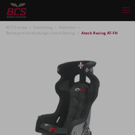
BCS Europa
Sammlung
Autositze
Rennsport-Verkleidungen Atech Racing
Atech Racing AT-FH