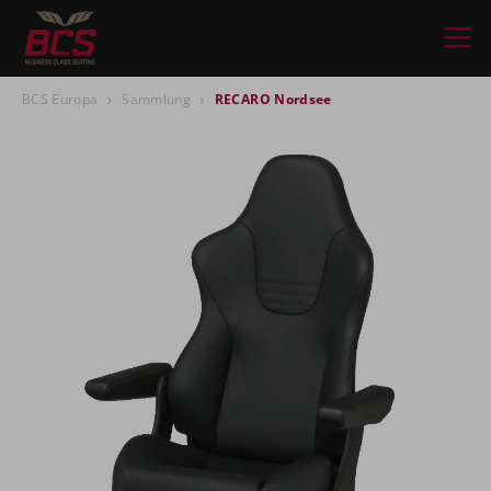
BCS Europa
Sammlung
RECARO Nordsee