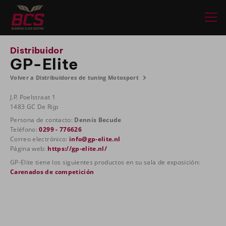
Distribuidor
GP-Elite
Volver a Distribuidores de tuning Motosport
J.P. Poelstraat 1
1483 GC De Rijp
Persona de contacto:
Dennis Becude
Teléfono:
0299 - 776626
Correo electrónico:
info@gp-elite.nl
Página web:
https://gp-elite.nl/
GP-Elite tiene los siguientes productos en su sala de exposición:
Carenados de competición