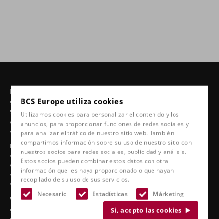
Productos
BCS Europe utiliza cookies
Sillas 24 horas
Sillas giratorias
Utilizamos cookies para personalizar el contenido y los
Asientos de coche ergonómicos
anuncios, para proporcionar funciones de redes sociales y
Asientos deportivos
para analizar el tráfico de nuestro sitio web. También
compartimos información sobre su uso de nuestro sitio con
Línea clásica
nuestros socios para redes sociales, publicidad y análisis.
Asientos de barco
Estos socios pueden combinar estos datos con otra
Asientos de camión
información que les haya proporcionado o que hayan
Asientos de estadio
recopilado de su uso de sus servicios.
Accesorios
Necesario
Estadísticas
Márketing
Ver también
Si, acepto las cookies
Servicio