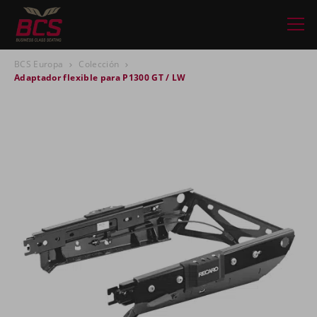
BCS Europa
Colección
Adaptador flexible para P1300 GT / LW