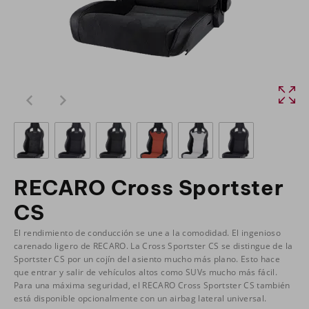
RECARO Cross Sportster
CS
El rendimiento de conducción se une a la comodidad. El ingenioso
carenado ligero de RECARO. La Cross Sportster CS se distingue de la
Sportster CS por un cojín del asiento mucho más plano. Esto hace
que entrar y salir de vehículos altos como SUVs mucho más fácil.
Para una máxima seguridad, el RECARO Cross Sportster CS también
está disponible opcionalmente con un airbag lateral universal.