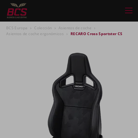
BCS Europa
Colección
Asientos de coche
Asientos de coche ergonómicos
RECARO Cross Sportster CS