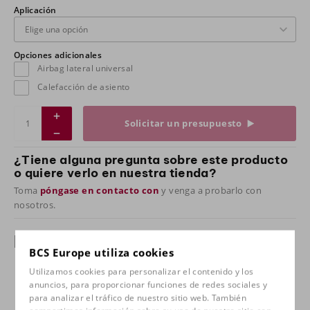
Aplicación
Opciones adicionales
Airbag lateral universal
Calefacción de asiento
Solicitar un presupuesto
¿Tiene alguna pregunta sobre este producto
o quiere verlo en nuestra tienda?
Toma
póngase en contacto con
y venga a probarlo con
nosotros.
Especificaciones
BCS Europe utiliza cookies
Utilizamos cookies para personalizar el contenido y los
Aplicación
Dinamica rojo/piel artificial
anuncios, para proporcionar funciones de redes sociales y
negra, Dinamica plata/piel
para analizar el tráfico de nuestro sitio web. También
artificial negra, Dinamica/piel