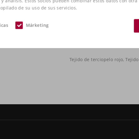
d y análisis. Estos socios pueden combinar estos datos con otra
pilado de su uso de sus servicios.
icas
Márketing
Tejido de terciopelo rojo, Tejid