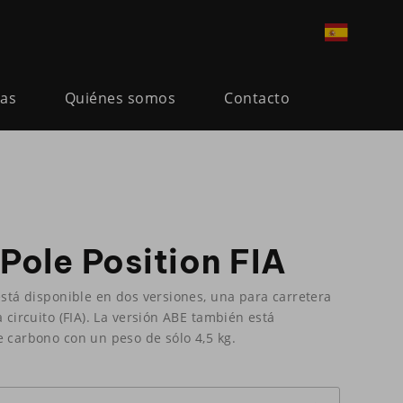
ias
Quiénes somos
Contacto
ole Position FIA
está disponible en dos versiones, una para carretera
a circuito (FIA). La versión ABE también está
e carbono con un peso de sólo 4,5 kg.