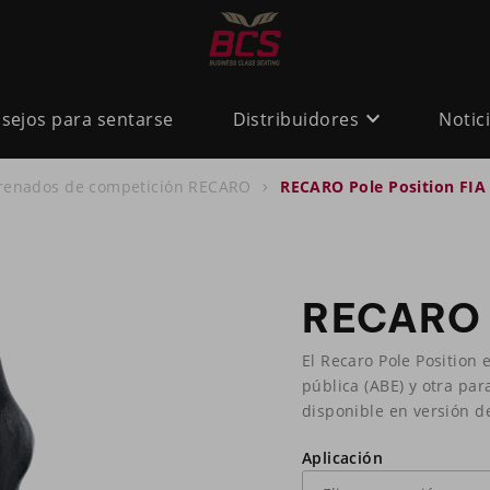
sejos para sentarse
Distribuidores
Notic
renados de competición RECARO
RECARO Pole Position FIA
RECARO P
El Recaro Pole Position 
pública (ABE) y otra par
disponible en versión d
Aplicación