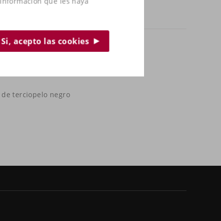
 información que les haya
Si, acepto las cookies
o de terciopelo negro