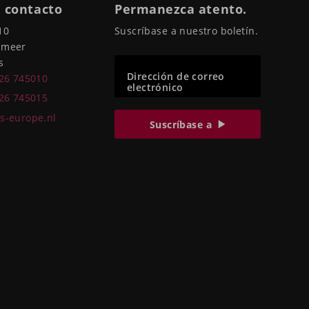
 contacto
Permanezca atento.
10
Suscríbase a nuestro boletín.
pmeer
s
Dirección de correo
226 745010
electrónico
226 745015
s-europe.nl
Suscríbase a