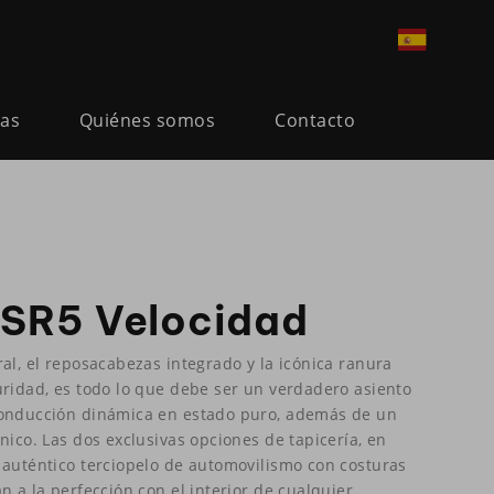
ias
Quiénes somos
Contacto
SR5 Velocidad
al, el reposacabezas integrado y la icónica ranura
uridad, es todo lo que debe ser un verdadero asiento
conducción dinámica en estado puro, además de un
nico. Las dos exclusivas opciones de tapicería, en
 auténtico terciopelo de automovilismo con costuras
n a la perfección con el interior de cualquier