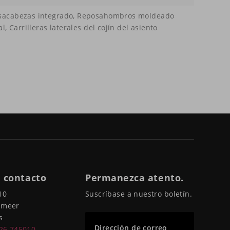
osacabezas integrado, Reposahombros moldeado
l, Carrilleras laterales del cojín del asiento
 contacto
Permanezca atento.
10
Suscríbase a nuestro boletín.
pmeer
s
Dirección de correo
226 745010