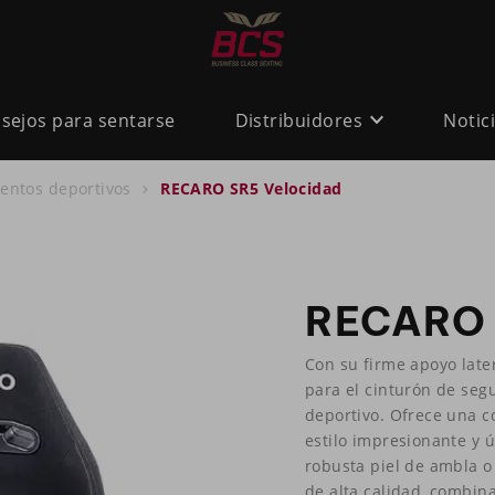
sejos para sentarse
Distribuidores
Notic
ientos deportivos
RECARO SR5 Velocidad
RECARO 
Con su firme apoyo later
para el cinturón de seg
deportivo. Ofrece una 
estilo impresionante y ú
robusta piel de ambla o
de alta calidad, combina