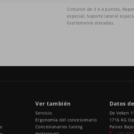
Cinturón de 3 ó 4 puntos, Rep
especial, Soporte lateral especia
fuertemente elevadas.
Ver también
Datos de
Servicio
De Veken 1
Ergonomía del concesionario
1716 KG O
Concesionarios tuning
Países Bajo
ón
motorsport
+31 (0)
io