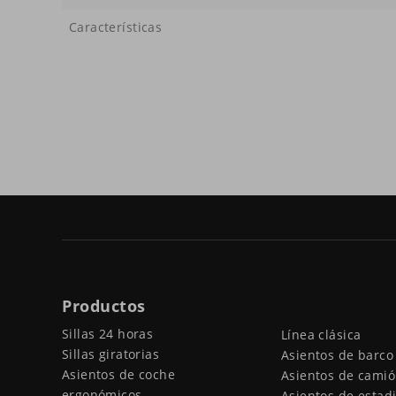
Características
Productos
Sillas 24 horas
Línea clásica
Sillas giratorias
Asientos de barco
Asientos de coche
Asientos de cami
ergonómicos
Asientos de estad