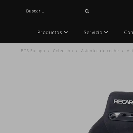
Buscar...
Productos
Servicio
Con
BCS Europa
Colección
Asientos de coche
As