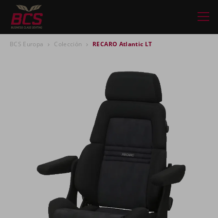
BCS Europa
Colección
RECARO Atlantic LT