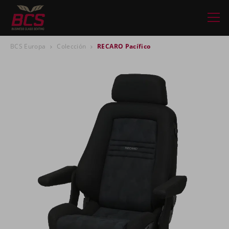
BCS Europa
Colección
RECARO Pacífico