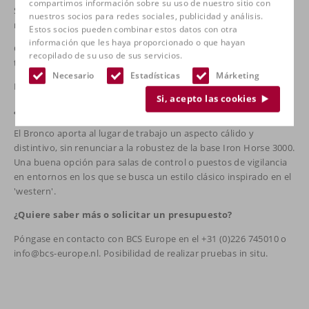
compartimos información sobre su uso de nuestro sitio con
Sistema Air Lumbar, ajuste independiente del respaldo,
nuestros socios para redes sociales, publicidad y análisis.
mecanismo HD Tilt
Estos socios pueden combinar estos datos con otra
información que les haya proporcionado o que hayan
Garantía: 10 años bastidor, 5 años componentes, 3 años
recopilado de su uso de sus servicios.
tapicería/ruedas/reposabrazos
Necesario
Estadísticas
Márketing
Probado: ANSI/BIFMA X5.1
Si, acepto las cookies
¿Por qué esta silla?
El Bronco aporta al lugar de trabajo un aspecto cálido y
distintivo, sin renunciar a la robustez de la base Iron Horse 3000.
Una buena opción para salas de control o puestos de vigilancia
en entornos en los que se busca un estilo clásico inspirado en el
'western'.
¿Quiere saber más o solicitar un presupuesto?
Póngase en contacto con BCS Europe en el +31 (0)226 745010 o
info@bcs-europe.nl. Posibilidad de realizar pruebas in situ.