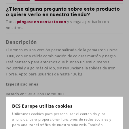
¿Tiene alguna pregunta sobre este producto
o quiere verlo en nuestra tienda?
Toma
póngase en contacto con
y venga a probarlo con
nosotros.
Descripción
El Bronco es una versión personalizada de la gama Iron Horse
3000, con una cálida combinación de colores marrón y negro.
Está pensado para entornos que buscan un estilo menos
industrial y algo más cálido, sin renunciar a la solidez de Iron
Horse. Apto para usuarios de hasta 136 kg.
Especificaciones
Basado en: Serie Iron Horse 3000
Capacidad de carga: hasta 136 kg
BCS Europe utiliza cookies
Altura del usuario: 1,68 – 1,91 m
Utilizamos cookies para personalizar el contenido y los
anuncios, para proporcionar funciones de redes sociales y
Color: marrón con detalles en negro
para analizar el tráfico de nuestro sitio web. También