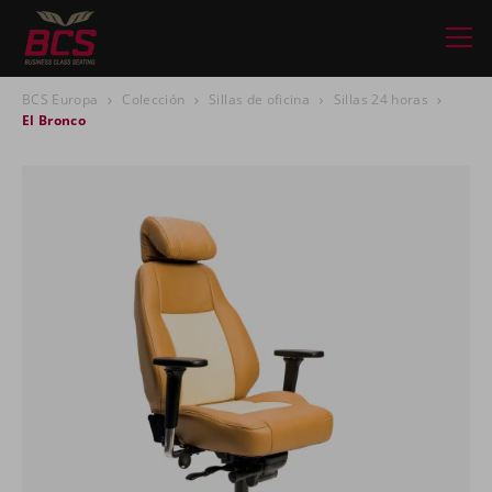
BCS Europa
Colección
Sillas de oficina
Sillas 24 horas
El Bronco