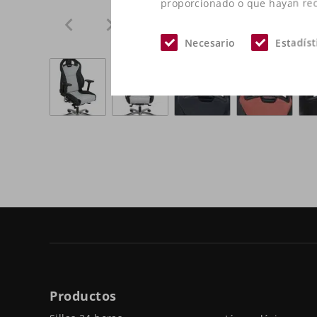
proporcionado o que hayan reco
Necesario
Estadíst
Productos