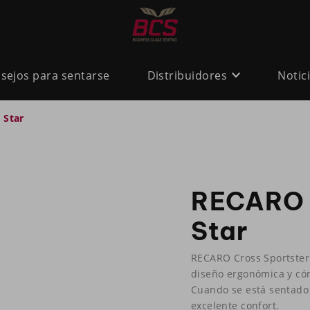
sejos para sentarse
Distribuidores
Notic
 Star
RECARO C
Star
RECARO Cross Sportster 
diseño ergonómica y cóm
Cuando se está sentado 
excelente confort.