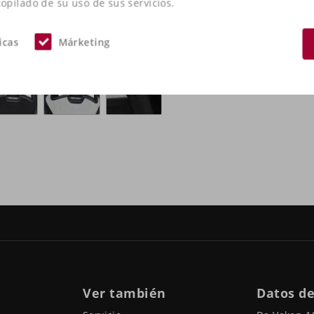
pilado de su uso de sus servicios.
icas
Márketing
+1
Ver también
Datos de