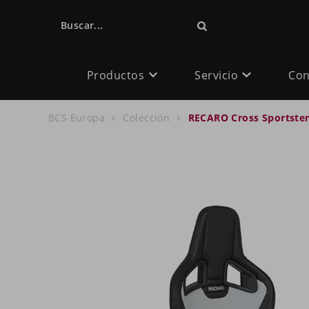
Buscar...
Productos
Servicio
Con
BCS Europa
Colección
RECARO Cross Sportster