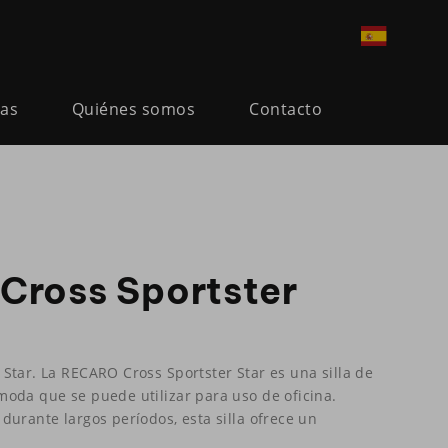
ias
Quiénes somos
Contacto
ross Sportster
Star. La RECARO Cross Sportster Star es una silla de
oda que se puede utilizar para uso de oficina.
durante largos períodos, esta silla ofrece un