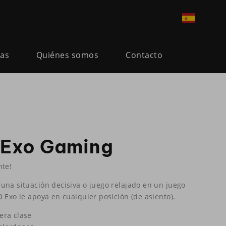
ias
Quiénes somos
Contacto
Exo Gaming
nte!
una situación decisiva o juego relajado en un juego
 Exo le apoya en cualquier posición (de asiento).
era clase