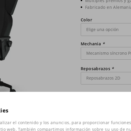
Múltiples premios y 
Fabricado en Alemani
Color
Mechania
*
Reposabrazos
*
Extensión del asiento
*
kies
Ruedas giratorias
*
alizar el contenido y los anuncios, para proporcionar funciones
 sitio web. También compartimos información sobre su uso de nu