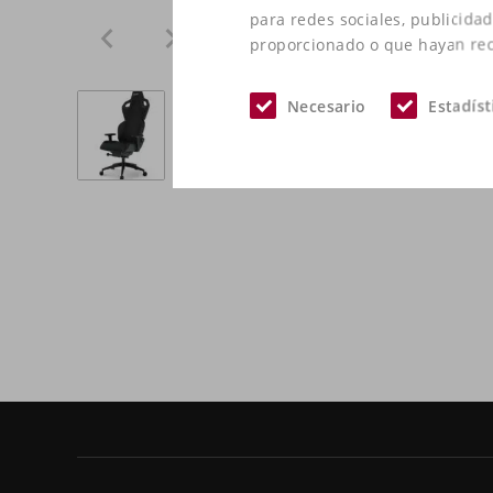
para redes sociales, publicida
proporcionado o que hayan reco
Necesario
Estadíst