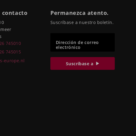
 contacto
Permanezca atento.
10
Suscríbase a nuestro boletín.
pmeer
s
Dirección de correo
226 745010
electrónico
226 745015
s-europe.nl
Suscríbase a