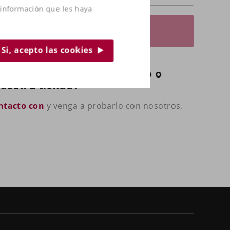
 información que les haya
Solicitar un presupuesto
Si, acepto las cookies
regunta sobre este producto o
nuestra tienda?
ntacto con
y venga a probarlo con nosotros.