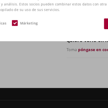
d y análisis. Estos socios pueden combinar estos datos con otra
pilado de su uso de sus servicios.
icas
Márketing
+21
¿Tiene alguna p
quiere verlo en 
Toma
póngase en co