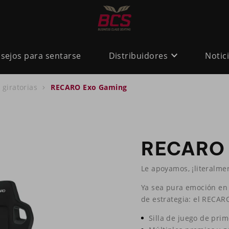
sejos para sentarse
Distribuidores
Notic
s giratorias
RECARO Exo Gaming
RECARO 
Le apoyamos, ¡literalme
Ya sea pura emoción en 
de estrategia: el RECARO
Silla de juego de prim