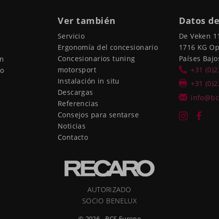
Ver también
Datos de
Servicio
De Veken 1
Ergonomía del concesionario
1716 KG O
Concesionarios tuning
Países Bajo
ón
motorsport
+31 (0)
io
Instalación in situ
+31 (0)
Descargas
info@bc
Referencias
Consejos para sentarse
Noticias
Contacto
AUTORIZADO
SOCIO BENELUX
© 2026 - BCS Europe