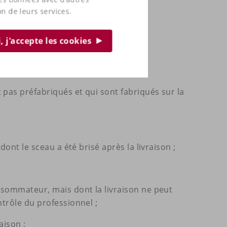
voi ou de la dernière partie.
on de leurs services.
ommateur ou un tiers désigné par le
, j'accepte les cookies
pas préfabriqués et qui sont fabriqués sur la
ont le sceau a été brisé après la livraison ;
onsommateur, mais dont la livraison ne peut
trôle du professionnel ;
aison ;