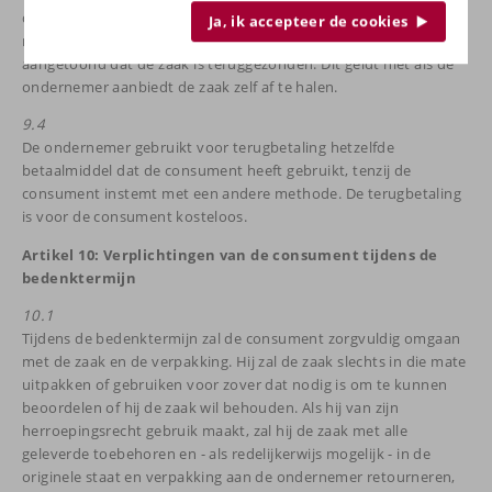
de ondernemer geen terugbetaling verlangen zolang de zaak
Ja, ik accepteer de cookies
niet door de ondernemer is ontvangen of de consument heeft
aangetoond dat de zaak is teruggezonden. Dit geldt niet als de
ondernemer aanbiedt de zaak zelf af te halen.
9.4
De ondernemer gebruikt voor terugbetaling hetzelfde
betaalmiddel dat de consument heeft gebruikt, tenzij de
consument instemt met een andere methode. De terugbetaling
is voor de consument kosteloos.
Artikel 10: Verplichtingen van de consument tijdens de
bedenktermijn
10.1
Tijdens de bedenktermijn zal de consument zorgvuldig omgaan
met de zaak en de verpakking. Hij zal de zaak slechts in die mate
uitpakken of gebruiken voor zover dat nodig is om te kunnen
beoordelen of hij de zaak wil behouden. Als hij van zijn
herroepingsrecht gebruik maakt, zal hij de zaak met alle
geleverde toebehoren en - als redelijkerwijs mogelijk - in de
originele staat en verpakking aan de ondernemer retourneren,