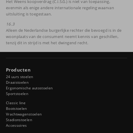
Het Weens koopverdrag (C.I.S.G.) is niet van toepassing,
evenmin als enige andere internationale regeling waarvan
uitsluiting is toegestaan.
16.3
Alleen de Nederlandse burgerlijke rechter die bevoegd is in de
woonplaats van de consument neemt kennis van geschillen,
tenzij dit in strijd is met het dwingend recht.
Producten
24 uurs stoelen
Draaistoelen
Ergonomische autostoelen
Sportstoelen
Classic line
Bootstoelen
Vrachtwagenstoelen
Stadionstoelen
Accessoires