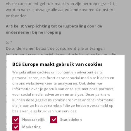
Als de consument gebruik maakt van zijn herroepingsrecht,
worden van rechtswege alle aanvullende overeenkomsten
ontbonden.
Artikel 9: Verplichting tot terugbetaling door de
ondernemer bij herroeping
9.1
De ondernemer betaalt de consument alle ontvangen
betalingen terug, inclusief de eventuele leveringskosten, die
door de ondernemer voor het geretourneerde product in
BCS Europe maakt gebruik van cookies
rekening zijn gebracht.
We gebruiken cookies om content en advertenties te
9.2
personaliseren, om functies voor social media te bieden en
Als de consument heeft gekozen voor een duurdere methode
om ons websiteverkeer te analyseren. Ook delen we
van levering dan de goedkoopste standaardlevering, hoeft de
informatie over je gebruik van onze site met onze partners
voor social media, adverteren en analyse. Deze partners
ondernemer de bijkomende kosten voor de duurdere methode
kunnen deze gegevens combineren met andere informatie
niet terug te betalen.
die je aan ze hebt verstrekt of die ze hebben verzameld op
9.3
basis van je gebruik van hun services.
De ondernemer dient de verschuldigde bedragen zo spoedig
Noodzakelijk
Statistieken
mogelijk, maar uiterlijk binnen 14 dagen na de ontvangst van de
Marketing
herroepingsverklaring, terug te betalen. De consument kan van