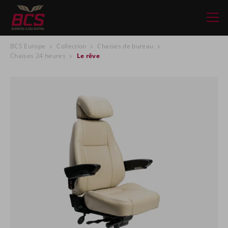
BCS Europe
Collection
Chaises de bureau
Chaises 24 heures
Le rêve