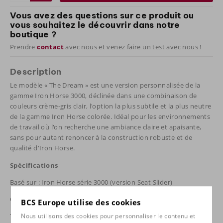
Vous avez des questions sur ce produit ou
vous souhaitez le découvrir dans notre
boutique ?
Prendre
contact
avec nous et venez faire un test avec nous !
Description
Le modèle « The Dream » est une version personnalisée de la
gamme Iron Horse 3000, déclinée dans une combinaison de
couleurs crème-gris clair, l'option la plus subtile et la plus neutre
de la gamme Iron Horse colorée. Idéal pour les environnements
de travail où l'on recherche une ambiance claire et apaisante,
sans pour autant renoncer à la construction robuste et de
qualité d'Iron Horse.
Spécifications
Basé sur : Iron Horse série 3000 (version Seat Slider)
Capacité de charge : jusqu'à 136 kg
BCS Europe utilise des cookies
Taille de l'utilisateur : 1,68 – 1,91 m
Nous utilisons des cookies pour personnaliser le contenu et