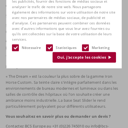
les publicités, fournir des fonctions de médias sociaux et
Couleur : crème avec des touches de gris
analyser le trafic de notre site web. Nous partageons
également des informations sur votre utilisation de notre site
Seat Slider (profondeur d'assise réglable, plage de réglage de 2")
avec nos partenaires de médias sociaux, de publicité et
d'analyse. Ces partenaires peuvent combiner ces données
Système Air Lumbar, réglage indépendant du dossier,
avec d'autres informations que vous leur avez fournies ou
mécanisme HD Tilt
qu'ils ont collectées sur la base de votre utilisation de leurs
services.
Garantie : 10 ans pour le cadre, 5 ans pour les composants, 3 ans
pour le rembourrage, les roues et les accoudoirs.
Nécessaire
Statistiques
Marketing
Testé : ANSI/BIFMA X5.1
Oui, j'accepte les cookies
Pourquoi cette chaise ?
« The Dream » est la couleur la plus sobre de la gamme Iron
Horse Custom. Sa teinte claire s'intègre parfaitement dans les
environnements de bureau modernes et lumineux ou dans les
salles de contrôle des hôpitaux où l'on souhaite créer une
ambiance moins industrielle. La base Seat Slider le rend
particulièrement polyvalent pour différents utilisateurs.
Vous souhaitez en savoir plus ou demander un devis ?
Contactez BCS Europe au +31 (0)226 745010 ou info@bcs-