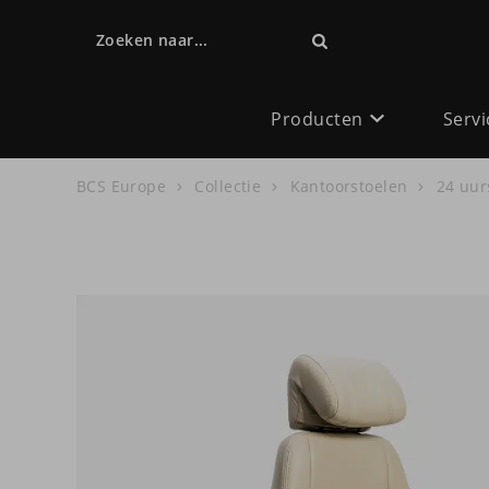
Zoeken naar...
Producten
Servi
BCS Europe
Collectie
Kantoorstoelen
24 uur