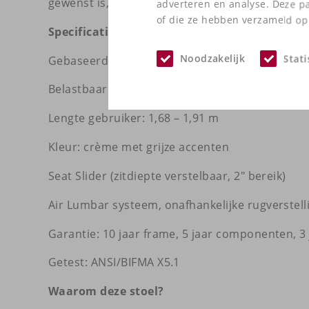
gewenst is, zonder in te leveren op de zware k
adverteren en analyse. Deze p
of die ze hebben verzameld op 
Specificaties
Noodzakelijk
Stati
Gebaseerd op: Iron Horse 3000 Series (Seat Slid
Belastbaarheid: tot 136 kg
Lengte gebruiker: 1,68 – 1,91 m
Kleur: crème met grijze accenten
Seat Slider (zitdiepte verstelbaar, 2" bereik)
Air Lumbar systeem, onafhankelijke rugverstel
Garantie: 10 jaar frame, 5 jaar componenten, 
Getest: ANSI/BIFMA X5.1
Waarom deze stoel?