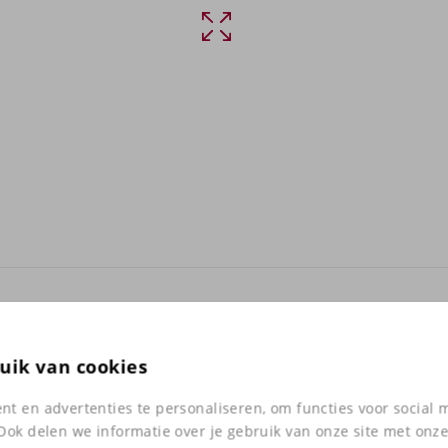
uik van cookies
 de Iron Horse 3000-lijn in een lichte
 en neutrale optie in het gekleurde Iron
t en advertenties te personaliseren, om functies voor social
n waar een lichte, rustige uitstraling
Ook delen we informatie over je gebruik van onze site met onze