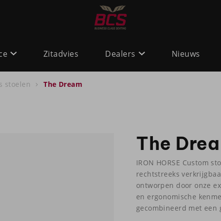
ce
Zitadvies
Dealers
Nieuws
s stoelen
The Dream
The Dre
IRON HORSE Custom stoel
rechtstreeks verkrijgbaa
ontworpen door onze exp
en ergonomische kenme
gecombineerd met een 