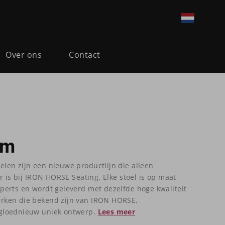
Over ons
Contact
am
en zijn een nieuwe productlijn die alleen
r is bij IRON HORSE Seating. Elke stoel is op maat
erts en wordt geleverd met dezelfde hoge kwaliteit
rken die bekend zijn van IRON HORSE,
gloednieuw uniek ontwerp.
Lees meer