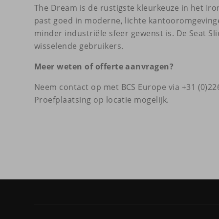
The Dream is de rustigste kleurkeuze in het Ir
past goed in moderne, lichte kantooromgeving
minder industriële sfeer gewenst is. De Seat Sl
wisselende gebruikers.
Meer weten of offerte aanvragen?
Neem contact op met BCS Europe via +31 (0)226
Proefplaatsing op locatie mogelijk.