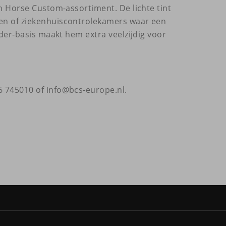
on Horse Custom-assortiment. De lichte tint
en of ziekenhuiscontrolekamers waar een
ider-basis maakt hem extra veelzijdig voor
 745010 of info@bcs-europe.nl.