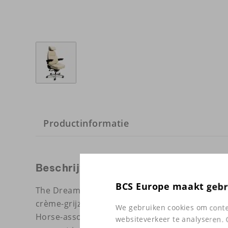
Productinformatie
Beschrijving
BCS Europe maakt gebr
The Dream is een geconfigureerde uitvoering van
crème-grijze kleurcombinatie, de meest subtiele
We gebruiken cookies om conten
Horse-assortiment. Geschikt voor werkomgevinge
websiteverkeer te analyseren. 