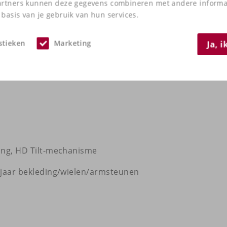
waliteitsbouw van Iron Horse.
artners kunnen deze gegevens combineren met andere informati
basis van je gebruik van hun services.
stieken
Marketing
Ja, 
er-variant)
ling, HD Tilt-mechanisme
3 jaar bekleding/wielen/armsteunen