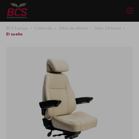
BCS Europa
Colección
Sillas de oficina
Sillas 24 horas
El sueño