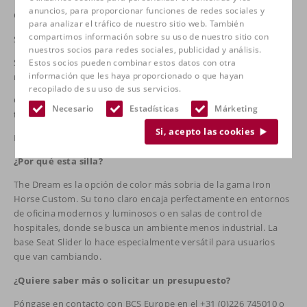
anuncios, para proporcionar funciones de redes sociales y
Color: crema con toques grises
para analizar el tráfico de nuestro sitio web. También
compartimos información sobre su uso de nuestro sitio con
Seat Slider (profundidad del asiento ajustable, rango de 2")
nuestros socios para redes sociales, publicidad y análisis.
Sistema Air Lumbar, ajuste independiente del respaldo,
Estos socios pueden combinar estos datos con otra
información que les haya proporcionado o que hayan
mecanismo HD Tilt
recopilado de su uso de sus servicios.
Garantía: 10 años bastidor, 5 años componentes, 3 años
Necesario
Estadísticas
Márketing
tapicería/ruedas/reposabrazos
Si, acepto las cookies
Probado: ANSI/BIFMA X5.1
¿Por qué esta silla?
The Dream es la opción de color más sobria de la gama Iron
Horse Custom. Su tono claro encaja perfectamente en entornos
de oficina modernos y luminosos o en salas de control de
hospitales, donde se busca un ambiente menos industrial. La
base Seat Slider lo hace especialmente versátil para usuarios
que van cambiando.
¿Quiere saber más o solicitar un presupuesto?
Póngase en contacto con BCS Europe en el +31 (0)226 745010 o