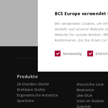
BCS Europe verwendet 
Wir verwenden Cookies, um Inh
REC
Verkehr auf unserer Website z
Website für soziale Medien, W
kombinieren, die Sie ihnen zur
Notwendig
Statist
Produkte
24-Stunden-Stühle
Klassische Linie
Drehbare Stühle
Bootssitze
Ergonomische Autositze
Lkw-Sitze
Sportsitze
Sitze im Stadion
Zubehör