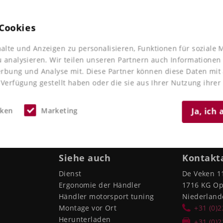
Cookies
alte und Anzeigen zu personalisieren, Funktionen für soziale 
ARO Exo FX Gaming
u analysieren. Wir teilen unseren Partnern auch Informationen
erbung und Analyse mit. Diese Partner können diese Daten mi
 Verfügung gestellt haben oder die sie aus Ihrer Nutzung ihre
iken
Marketing
Ja, ich
Siehe auch
Kontakt
Dienst
De Veken 1
Ergonomie der Händler
1716 KG O
Händler motorsport tuning
Niederland
Montage vor Ort
+31 (0)
Herunterladen
+31 (0)