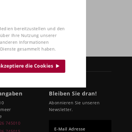
Medien bereitzustellen und den
 über Ihre Nutzung unserer
t anderen Informationen
r Dienste gesammelt haben.
 akzeptiere die Cookies
angaben
Bleiben Sie dran!
10
Abonnieren Sie unseren
pmeer
Newsletter.
e
226 745010
E-Mail Adresse
226 745015