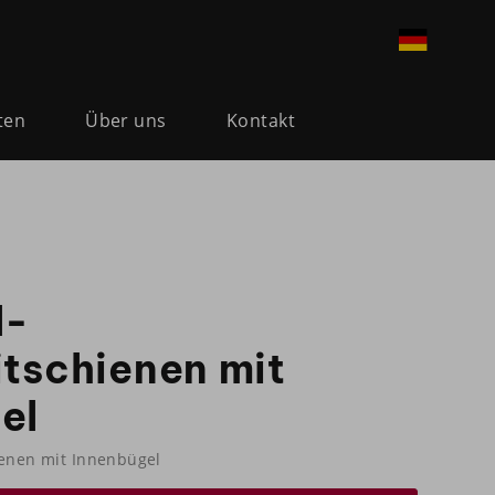
ten
Über uns
Kontakt
l-
itschienen mit
el
ienen mit Innenbügel