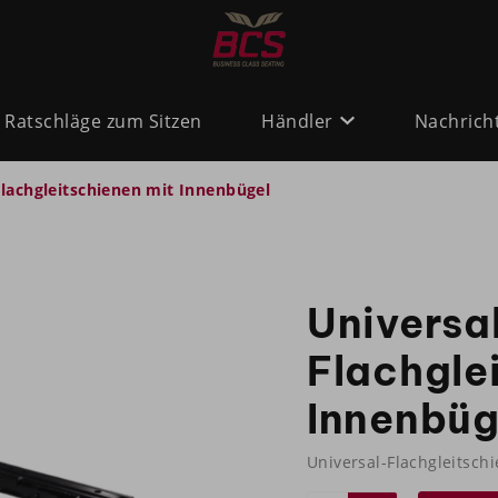
Ratschläge zum Sitzen
Händler
Nachrich
Flachgleitschienen mit Innenbügel
Universa
Flachgle
Innenbüg
Universal-Flachgleitsch