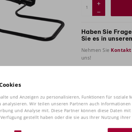
Haben Sie Frage
Sie es in unser
Nehmen Sie
Kontakt
uns!
Cookies
alte und Anzeigen zu personalisieren, Funktionen für soziale 
u analysieren. Wir teilen unseren Partnern auch Informationen
erbung und Analyse mit. Diese Partner können diese Daten mi
 Verfügung gestellt haben oder die sie aus Ihrer Nutzung ihre