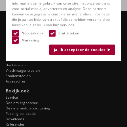
informatie over je gebruik van onze site met onze partners
voor social media, adverteren en analyse. Deze partners
kunnen deze gegevens combineren met andere informatie
die je aan ze hebt verstrekt of die ze hebben verzameld op
basis van je gebruik van hun services.
Producten
Noodzakelijk
Statistieken
24 uurs stoelen
Marketing
Draaistoelen
Ergonomische autostoelen
Ja, ik accepteer de cookies
Sportstoelen
Classic line
Bootstoelen
Vrachtwagenstoelen
Stadionstoelen
Accessoires
Bekijk ook
Service
Dealers ergonomie
Dealers motorsport tuning
Passing op locatie
Downloads
Referenties