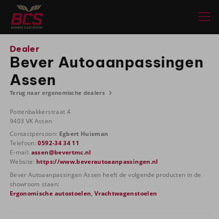
Dealer
Bever Autoaanpassingen
Assen
Terug naar ergonomische dealers
Pottenbakkerstraat 4
9403 VK Assen
Contactpersoon:
Egbert Huisman
Telefoon:
0592-34 34 11
E-mail:
assen@bevertmc.nl
Website:
https://www.beverautoaanpassingen.nl
Bever Autoaanpassingen Assen heeft de volgende producten in de
showroom staan:
Ergonomische autostoelen
,
Vrachtwagenstoelen