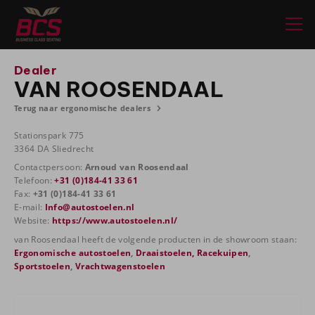
Dealer
VAN ROOSENDAAL
Terug naar ergonomische dealers
Stationspark 775
3364 DA Sliedrecht
Contactpersoon:
Arnoud van Roosendaal
Telefoon:
+31 (0)184-41 33 61
Fax:
+31 (0)184-41 33 61
E-mail:
Info@autostoelen.nl
Website:
https://www.autostoelen.nl/
van Roosendaal heeft de volgende producten in de showroom staan:
Ergonomische autostoelen
,
Draaistoelen,
Racekuipen
,
Sportstoelen
,
Vrachtwagenstoelen