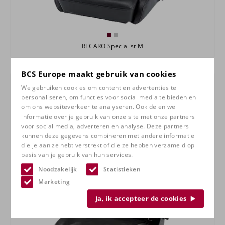
RECARO Specialist M
BCS Europe maakt gebruik van cookies
We gebruiken cookies om content en advertenties te
personaliseren, om functies voor social media te bieden en
om ons websiteverkeer te analyseren. Ook delen we
informatie over je gebruik van onze site met onze partners
voor social media, adverteren en analyse. Deze partners
kunnen deze gegevens combineren met andere informatie
die je aan ze hebt verstrekt of die ze hebben verzameld op
basis van je gebruik van hun services.
Noodzakelijk
Statistieken
Marketing
Ja, ik accepteer de cookies