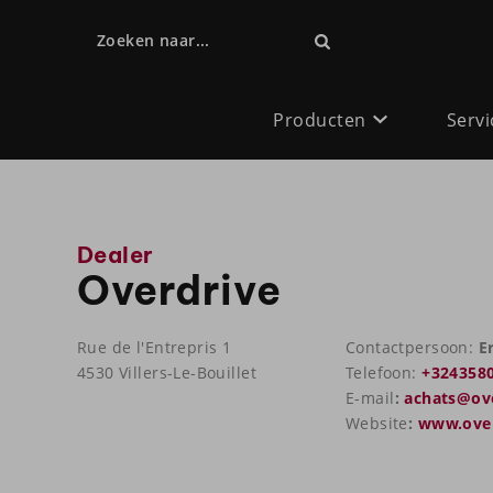
Zoeken naar...
Producten
Servi
Dealer
Overdrive
Rue de l'Entrepris 1
Contactpersoon:
Er
4530 Villers-Le-Bouillet
Telefoon:
+324358
E-mail
:
achats@ove
Website
:
www.over