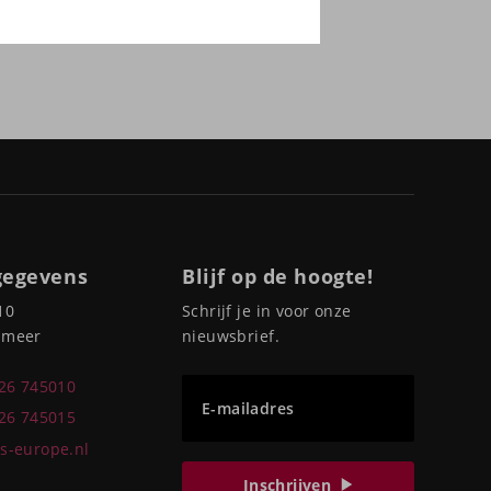
gegevens
Blijf op de hoogte!
10
Schrijf je in voor onze
pmeer
nieuwsbrief.
226 745010
E-mailadres
226 745015
s-europe.nl
Inschrijven