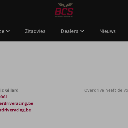
ce
Zitadvies
Dealers
Nieuws
ic Gillard
Overdrive heeft de v
0061
rdriveracing.be
driveracing.be