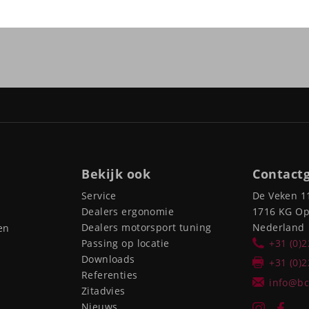
Bekijk ook
Contact
Service
De Veken 1
Dealers ergonomie
1716 KG O
Dealers motorsport tuning
Nederland
en
Passing op locatie
+31 (0)
Downloads
+31 (0)
Referenties
info@bc
Zitadvies
Nieuws