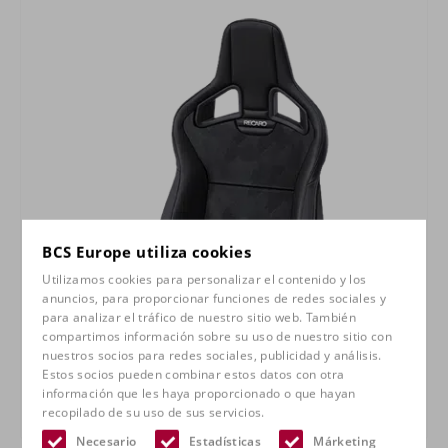
BCS Europe utiliza cookies
Utilizamos cookies para personalizar el contenido y los
anuncios, para proporcionar funciones de redes sociales y
para analizar el tráfico de nuestro sitio web. También
compartimos información sobre su uso de nuestro sitio con
nuestros socios para redes sociales, publicidad y análisis.
Estos socios pueden combinar estos datos con otra
información que les haya proporcionado o que hayan
recopilado de su uso de sus servicios.
RECARO Cross Sportster CS
Necesario
Estadísticas
Márketing