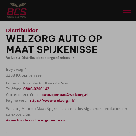
Distribuidor
WELZORG AUTO OP
MAAT SPIJKENISSE
Volver a Distribuidores ergonómicos
Boyleweg 4
3208 KA Spijkenisse
Persona de contacto:
Hans de Vos
Teléfono:
0800-0200142
Correo electrónico:
auto.opmaat@welzorg.nl
Página web:
https://www.welzorg.nl/
Welzorg Auto op Maat Spijkenisse tiene los siguientes productos en
su exposición:
Asientos de coche ergonómicos