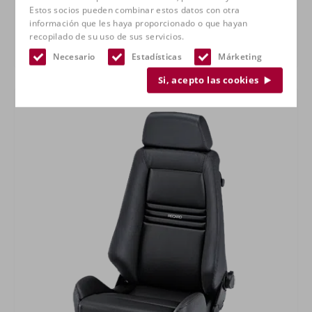
Estos socios pueden combinar estos datos con otra
información que les haya proporcionado o que hayan
recopilado de su uso de sus servicios.
Especialista RECARO M
Necesario
Estadísticas
Márketing
Si, acepto las cookies