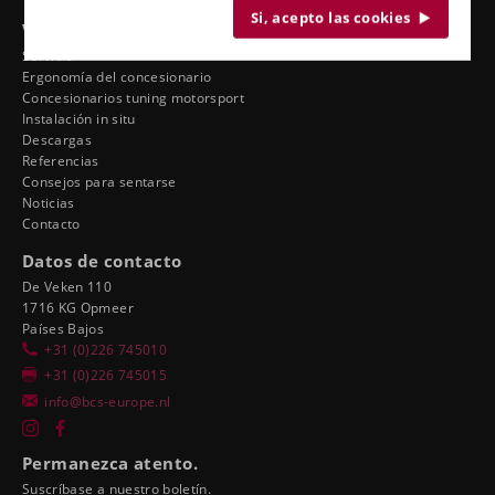
Si, acepto las cookies
Ver también
Servicio
Ergonomía del concesionario
Concesionarios tuning motorsport
Instalación in situ
Descargas
Referencias
Consejos para sentarse
Noticias
Contacto
Datos de contacto
De Veken 110
1716 KG Opmeer
Países Bajos
+31 (0)226 745010
+31 (0)226 745015
info@bcs-europe.nl
Permanezca atento.
Suscríbase a nuestro boletín.