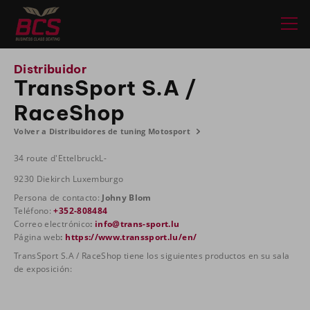
Distribuidor
TransSport S.A /
RaceShop
Volver a Distribuidores de tuning Motosport
34 route d'EttelbruckL-
9230 Diekirch Luxemburgo
Persona de contacto:
Johny Blom
Teléfono:
+352-808484
Correo electrónico
:
info@trans-sport.lu
Página web
:
https://www.transsport.lu/en/
TransSport S.A / RaceShop tiene los siguientes productos en su sala
de exposición: