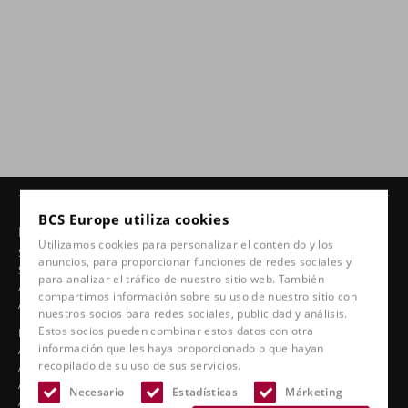
BCS Europe utiliza cookies
Productos
Utilizamos cookies para personalizar el contenido y los
Sillas 24 horas
anuncios, para proporcionar funciones de redes sociales y
Sillas giratorias
para analizar el tráfico de nuestro sitio web. También
Asientos de coche ergonómicos
compartimos información sobre su uso de nuestro sitio con
Asientos deportivos
nuestros socios para redes sociales, publicidad y análisis.
Estos socios pueden combinar estos datos con otra
Línea clásica
información que les haya proporcionado o que hayan
Asientos de barco
recopilado de su uso de sus servicios.
Asientos de camión
Asientos de estadio
Necesario
Estadísticas
Márketing
Accesorios