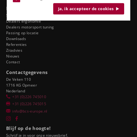
Bekijk ook
Ja, ik accepteer de cookies
Service
Dealers ergonomie
Dealers motorsport tuning
Passing op locatie
Downloads
Referenties
Zitadvies
Nieuws
Contact
Contactgegevens
De Veken 110
1716 KG Opmeer
Nederland
+31 (0)226 745010
+31 (0)226 745015
info@bcs-europe.nl
Blijf op de hoogte!
Schrijf je in voor onze nieuwsbrief.