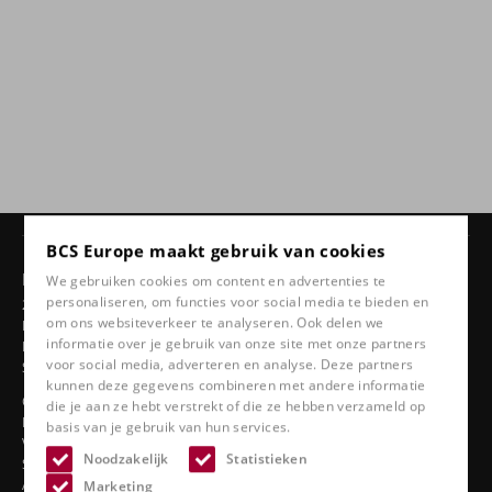
BCS Europe maakt gebruik van cookies
Producten
We gebruiken cookies om content en advertenties te
personaliseren, om functies voor social media te bieden en
24 uurs stoelen
om ons websiteverkeer te analyseren. Ook delen we
Draaistoelen
informatie over je gebruik van onze site met onze partners
Ergonomische autostoelen
voor social media, adverteren en analyse. Deze partners
Sportstoelen
kunnen deze gegevens combineren met andere informatie
Classic line
die je aan ze hebt verstrekt of die ze hebben verzameld op
Bootstoelen
basis van je gebruik van hun services.
Vrachtwagenstoelen
Noodzakelijk
Statistieken
Stadionstoelen
Accessoires
Marketing