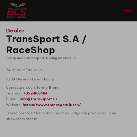
Dealer
TransSport S.A /
RaceShop
Terug naar Motosport tuning dealers
34 route d’EttelbruckL-
9230 Diekirch Luxembourg
Contactpersoon:
Johny Blom
Telefoon:
+352-808484
E-mail
:
info@trans-sport.lu
Website
:
https://www.transsport.lu/en/
TransSport S.A / RaceShop heeft de volgende producten in de
showroom staan: