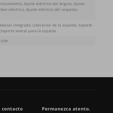
eslizamiento, Ajuste eléctrico del ángulo, Ajuste
mbar eléctrico, Ajuste eléctrico del respaldo,
abezas integrado, Liberación de la espalda, Soporte
Soporte lateral para la espalda
cción
 contacto
Permanezca atento.