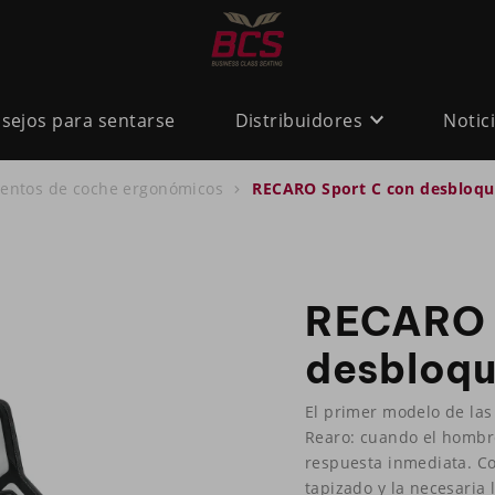
sejos para sentarse
Distribuidores
Notic
ientos de coche ergonómicos
RECARO Sport C con desbloqu
RECARO 
desbloqu
El primer modelo de las
Rearo: cuando el hombre
respuesta inmediata. Co
tapizado y la necesaria 