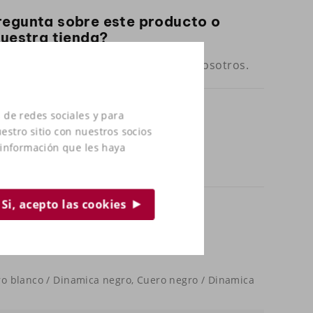
regunta sobre este producto o
nuestra tienda?
ntacto con
y venga a probarlo con nosotros.
 de redes sociales y para
estro sitio con nuestros socios
 información que les haya
Si, acepto las cookies
ero blanco / Dinamica negro, Cuero negro / Dinamica