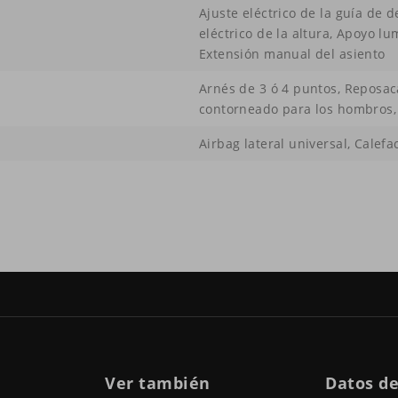
Ajuste eléctrico de la guía de d
eléctrico de la altura, Apoyo lu
Extensión manual del asiento
Arnés de 3 ó 4 puntos, Reposac
contorneado para los hombros, 
Airbag lateral universal, Calefa
Ver también
Datos de