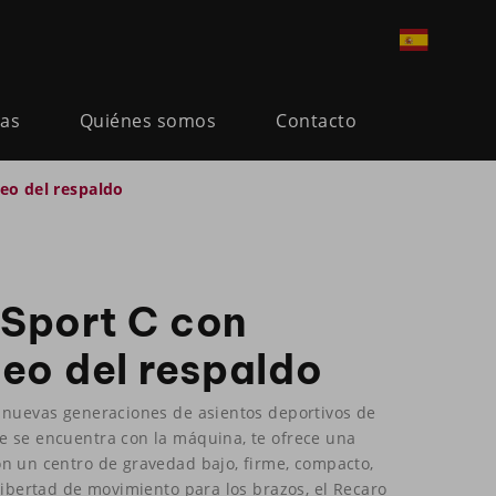
ias
Quiénes somos
Contacto
eo del respaldo
Sport C con
eo del respaldo
 nuevas generaciones de asientos deportivos de
 se encuentra con la máquina, te ofrece una
n un centro de gravedad bajo, firme, compacto,
libertad de movimiento para los brazos, el Recaro