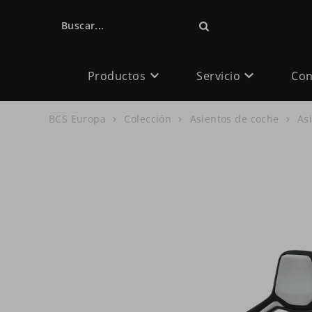
Buscar...
Productos
Servicio
Con
BCS Europa
Colección
Asientos de coche
As