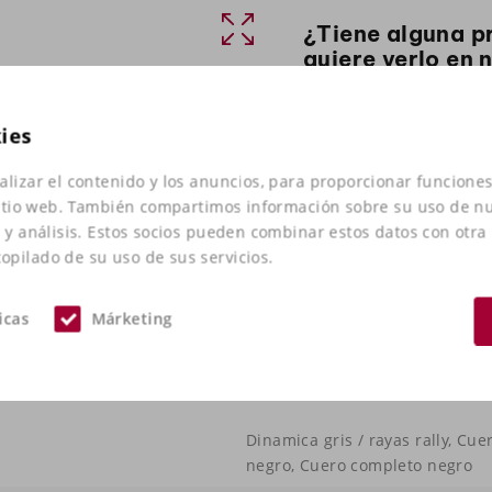
¿Tiene alguna p
quiere verlo en 
Toma
póngase en co
kies
alizar el contenido y los anuncios, para proporcionar funciones
 sitio web. También compartimos información sobre su uso de nu
d y análisis. Estos socios pueden combinar estos datos con otra
pilado de su uso de sus servicios.
icas
Márketing
Dinamica gris / rayas rally, Cu
negro, Cuero completo negro