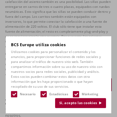
calefacción del asiento también es una posibilidad. Las sillas pueden
entregarse en carros de tres o cuatro plazas, equipados con ruedas
neumáticas. Esto significa que las sillas se pueden conducir dentro y
fuera del campo. Los carritos también están equipados con
inversores, lo que permite conectar la calefacción a una fuente de
alimentación de 220 voltios. El club sólo tiene que instalar esta
fuente de alimentación; el resto es completamente plug-and-play y
no se requiere ningún otro montaje. Por supuesto, los asientos
también pueden montarse de otra manera, pero habrá que
BCS Europe utiliza cookies
comprobarlo primero en el lugar correspondiente.
Utilizamos cookies para personalizar el contenido y los
Una inversión única durante años y la mejora del estadio con una
anuncios, para proporcionar funciones de redes sociales y
fantástica exposición para el patrocinador. La compra de asientos de
para analizar el tráfico de nuestro sitio web. También
repuesto RECARO le pondrá en una fina alineación de clubes
compartimos información sobre su uso de nuestro sitio con
nacionales e internacionales como el Real Madrid, BAyern Munich,
nuestros socios para redes sociales, publicidad y análisis.
Ajax, PSV y AZ.
Estos socios pueden combinar estos datos con otra
información que les haya proporcionado o que hayan
Solicitar un presupuesto
recopilado de su uso de sus servicios.
Necesario
Estadísticas
Márketing
¿Tiene alguna pregunta sobre este producto
Si, acepto las cookies
o quiere verlo en nuestra tienda?
Toma
póngase en contacto con
y venga a probarlo con
nosotros.