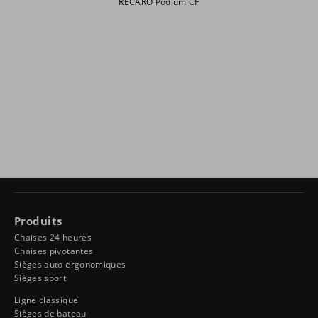
RECARO Podium CF
Produits
Chaises 24 heures
Chaises pivotantes
Sièges auto ergonomiques
Sièges sport
Ligne classique
Sièges de bateau