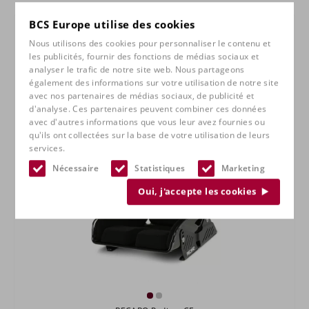
BCS Europe utilise des cookies
Nous utilisons des cookies pour personnaliser le contenu et
les publicités, fournir des fonctions de médias sociaux et
analyser le trafic de notre site web. Nous partageons
également des informations sur votre utilisation de notre site
avec nos partenaires de médias sociaux, de publicité et
d'analyse. Ces partenaires peuvent combiner ces données
avec d'autres informations que vous leur avez fournies ou
qu'ils ont collectées sur la base de votre utilisation de leurs
services.
Nécessaire
Statistiques
Marketing
Oui, j'accepte les cookies