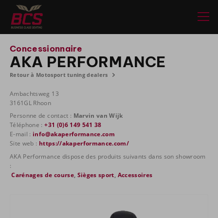
Concessionnaire
AKA PERFORMANCE
Retour à Motosport tuning dealers
Ambachtsweg 13
3161GL Rhoon
Personne de contact :
Marvin van Wijk
Téléphone :
+31 (0)6 149 541 38
E-mail :
info@akaperformance.com
Site web :
https://akaperformance.com/
AKA Performance dispose des produits suivants dans son showroom
:
Carénages de course
,
Sièges sport
,
Accessoires