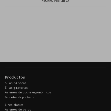
RECARO Podium CF
Productos
Sillas 24 horas
Sillas giratorias
Asientos de coche ergonómicos
Asientos deportivos
Línea clásica
Asientos de barco