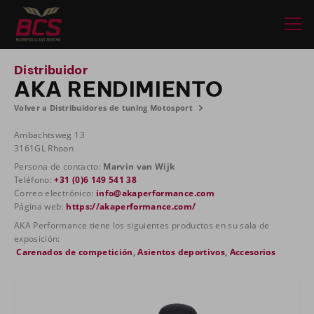
Distribuidor
AKA RENDIMIENTO
Volver a Distribuidores de tuning Motosport
Ambachtsweg 13
3161GL Rhoon
Persona de contacto:
Marvin van Wijk
Teléfono:
+31 (0)6 149 541 38
Correo electrónico:
info@akaperformance.com
Página web:
https://akaperformance.com/
AKA Performance tiene los siguientes productos en su sala de
exposición:
Carenados de competición
,
Asientos deportivos
,
Accesorios