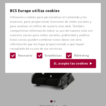
BCS Europe utiliza cookies
Utilizamos cookies para personalizar el contenido y los
anuncios, para proporcionar funciones de redes sociales y
para analizar el tráfico de nuestro sitio web. También
compartimos información sobre su uso de nuestro sitio con
nuestros socios para redes sociales, publicidad y análisis.
Estos socios pueden combinar estos datos con otra
información que les haya proporcionado o que hayan
recopilado de su uso de sus servicios.
Necesario
Estadísticas
Márketing
Si, acepto las cookies