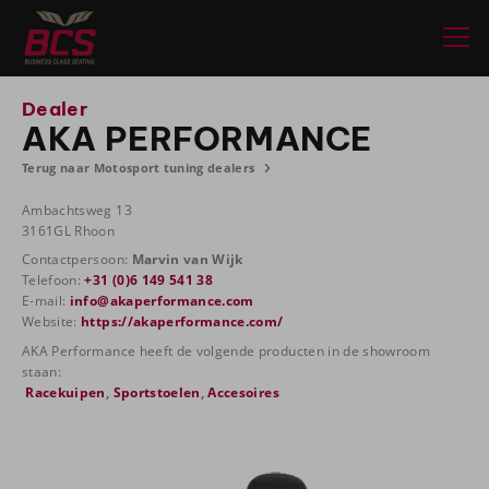
Dealer
AKA PERFORMANCE
Terug naar Motosport tuning dealers
Ambachtsweg 13
3161GL Rhoon
Contactpersoon:
Marvin van Wijk
Telefoon:
+31 (0)6 149 541 38
E-mail:
info@akaperformance.com
Website:
https://akaperformance.com/
AKA Performance heeft de volgende producten in de showroom
staan:
Racekuipen
,
Sportstoelen
,
Accesoires