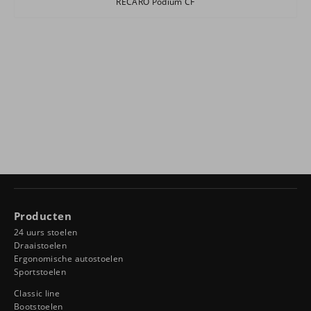
RECARO Podium CF
Producten
24 uurs stoelen
Draaistoelen
Ergonomische autostoelen
Sportstoelen
Classic line
Bootstoelen