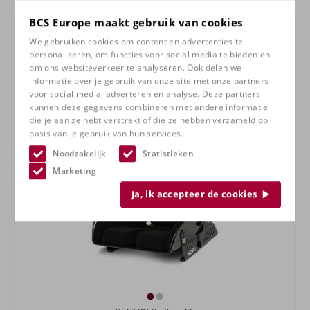
BCS Europe maakt gebruik van cookies
We gebruiken cookies om content en advertenties te
personaliseren, om functies voor social media te bieden en
om ons websiteverkeer te analyseren. Ook delen we
informatie over je gebruik van onze site met onze partners
voor social media, adverteren en analyse. Deze partners
kunnen deze gegevens combineren met andere informatie
die je aan ze hebt verstrekt of die ze hebben verzameld op
basis van je gebruik van hun services.
Noodzakelijk
Statistieken
Marketing
Ja, ik accepteer de cookies