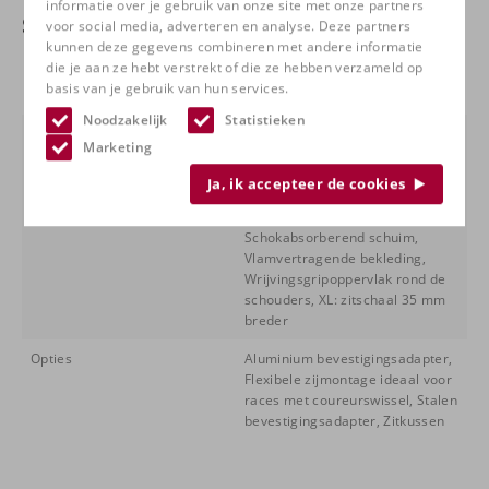
informatie over je gebruik van onze site met onze partners
Specificaties
voor social media, adverteren en analyse. Deze partners
kunnen deze gegevens combineren met andere informatie
die je aan ze hebt verstrekt of die ze hebben verzameld op
Uitvoering
SPA stof Velours zwart, SPA XL
basis van je gebruik van hun services.
stof Velours zwart
Noodzakelijk
Statistieken
Eigenschappen
Geschikt voor 4- 5- of 6-
Marketing
puntsgordel, Hoofdbescherming,
Koolstof aramide (CFRP/AFRP),
Ja, ik accepteer de cookies
Ontwikkeld voor het gebruik van
HANS-systemen,
Schokabsorberend schuim,
Vlamvertragende bekleding,
Wrijvingsgripoppervlak rond de
schouders, XL: zitschaal 35 mm
breder
Opties
Aluminium bevestigingsadapter,
Flexibele zijmontage ideaal voor
races met coureurswissel, Stalen
bevestigingsadapter, Zitkussen