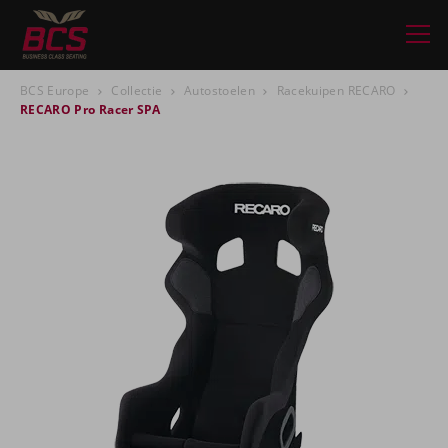
BCS Europe
Collectie
Autostoelen
Racekuipen RECARO
RECARO Pro Racer SPA