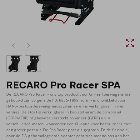
RECARO Pro Racer SPA
De RECARO Pro Racer - ons top product voor GT- en toerwagens die
gebouwd zijn volgens de FIA 8855-1999 norm - is ontwikkeld voor
HANS-bestuurdersveiligheidssystemen en is verkrijgbaar in vier
versies. De stoel is verkrijgbaar in koolstof-aramide composiet
(CFRP/AFRP) of glasvezelversterkt polymeer (GFRP) en in
verschillende maten, waaronder een XL-optie voor bestuurders met
een groter postuur. De Pro Racer past als gegoten. En de flexibele,
door de FIA gehomologeerde adapter past zich moeiteloos aan het