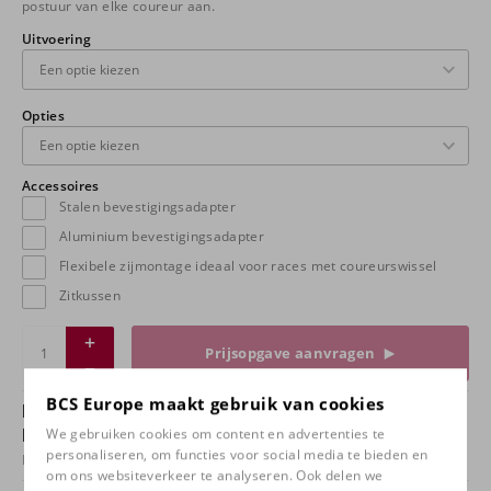
postuur van elke coureur aan.
Uitvoering
Opties
Accessoires
Stalen bevestigingsadapter
Aluminium bevestigingsadapter
Flexibele zijmontage ideaal voor races met coureurswissel
Zitkussen
Prijsopgave aanvragen
BCS Europe maakt gebruik van cookies
Heb jij vragen over dit product of wil je het
product in het onze winkel bekijken?
We gebruiken cookies om content en advertenties te
personaliseren, om functies voor social media te bieden en
Neem
contact
met ons op en kom bij ons proefzitten!
om ons websiteverkeer te analyseren. Ook delen we