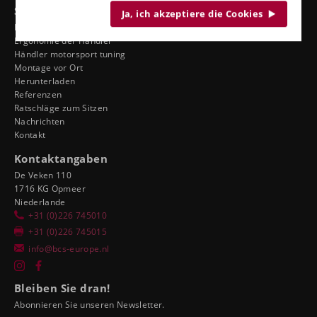
Siehe auch
Ja, ich akzeptiere die Cookies
Dienst
Ergonomie der Händler
Händler motorsport tuning
Montage vor Ort
Herunterladen
Referenzen
Ratschläge zum Sitzen
Nachrichten
Kontakt
Kontaktangaben
De Veken 110
1716 KG Opmeer
Niederlande
+31 (0)226 745010
+31 (0)226 745015
info@bcs-europe.nl
Bleiben Sie dran!
Abonnieren Sie unseren Newsletter.