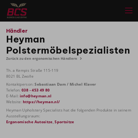
Händler
Heyman
Polstermöbelspezialisten
Zurück zu den ergonomischen Händlern
Th. a Kempis Straße 115-119
8021 BL Zwolle
Kontaktperson:
Sebastiaan Dam / Michel Klaver
Telefon:
038 - 453 49 80
E-Mail:
info@heyman.nl
Website:
https://heyman.nl/
Heyman Upholstery Specialists hat die folgenden Produkte in seinem
Ausstellungsraum:
Ergonomische Autositze
,
Sportsitze