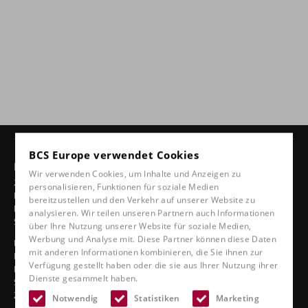
BCS Europe verwendet Cookies
Produkte
Wir verwenden Cookies, um Inhalte und Anzeigen zu
24-Stunden-Stühle
personalisieren, Funktionen für soziale Medien
Drehbare Stühle
bereitzustellen und den Verkehr auf unserer Website zu
Ergonomische Autositze
analysieren. Wir teilen unseren Partnern auch Informationen
Sportsitze
über Ihre Nutzung unserer Website für soziale Medien,
Werbung und Analyse mit. Diese Partner können diese Daten
Klassische Linie
mit anderen Informationen kombinieren, die Sie ihnen zur
Bootssitze
Verfügung gestellt haben oder die sie aus Ihrer Nutzung ihrer
Lkw-Sitze
Dienste gesammelt haben.
Sitze im Stadion
Zubehör
Notwendig
Statistiken
Marketing