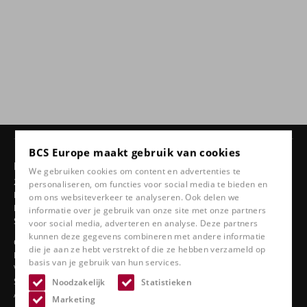
BCS Europe maakt gebruik van cookies
Producten
We gebruiken cookies om content en advertenties te
24 uurs stoelen
personaliseren, om functies voor social media te bieden en
Draaistoelen
om ons websiteverkeer te analyseren. Ook delen we
Ergonomische autostoelen
informatie over je gebruik van onze site met onze partners
Sportstoelen
voor social media, adverteren en analyse. Deze partners
kunnen deze gegevens combineren met andere informatie
Classic line
die je aan ze hebt verstrekt of die ze hebben verzameld op
Bootstoelen
basis van je gebruik van hun services.
Vrachtwagenstoelen
Stadionstoelen
Noodzakelijk
Statistieken
Accessoires
Marketing