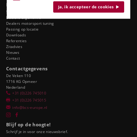
Bekijk ook
Ja, ik accepteer de cookies
Service
Dealers ergonomie
Dealers motorsport tuning
Passing op locatie
Downloads
Referenties
Zitadvies
Nieuws
Contact
Contactgegevens
De Veken 110
1716 KG Opmeer
Nederland
+31 (0)226 745010
+31 (0)226 745015
info@bcs-europe.nl
Blijf op de hoogte!
Schrijf je in voor onze nieuwsbrief.