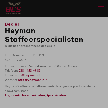
Dealer
Heyman
Stoffeerspecialisten
Terug naar ergonomische dealers
Th. a Kempisstraat 115-119
8021 BL Zwolle
Contactpersoon:
Sebastiaan Dam / Michel Klaver
Telefoon:
038 - 453 49 80
E-mail:
info@heyman.nl
Website:
https://heyman.nl/
Heyman Stoffeerspecialisten heeft de volgende producten in de
showroom staan:
Ergonomische autostoelen
,
Sportstoelen