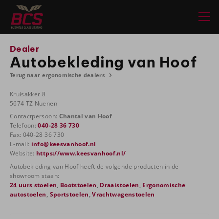
Dealer
Autobekleding van Hoof
Terug naar ergonomische dealers
Kruisakker 8
5674 TZ Nuenen
Contactpersoon:
Chantal van Hoof
Telefoon:
040-28 36 730
Fax: 040-28 36 730
E-mail:
info@keesvanhoof.nl
Website:
https://www.keesvanhoof.nl/
Autobekleding van Hoof heeft de volgende producten in de
showroom staan:
24 uurs stoelen
,
Bootstoelen
,
Draaistoelen
,
Ergonomische
autostoelen
,
Sportstoelen
,
Vrachtwagenstoelen