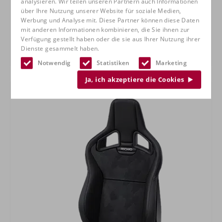
analysieren. Wir teilen unseren Partnern auch Informationen
über Ihre Nutzung unserer Website für soziale Medien,
Werbung und Analyse mit. Diese Partner können diese Daten
mit anderen Informationen kombinieren, die Sie ihnen zur
Verfügung gestellt haben oder die sie aus Ihrer Nutzung ihrer
Dienste gesammelt haben.
RECARO Spezialist M
Notwendig
Statistiken
Marketing
Ja, ich akzeptiere die Cookies