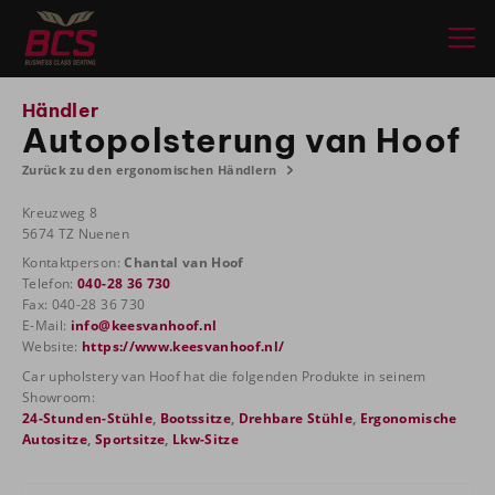
Händler
Autopolsterung van Hoof
Zurück zu den ergonomischen Händlern
Kreuzweg 8
5674 TZ Nuenen
Kontaktperson:
Chantal van Hoof
Telefon:
040-28 36 730
Fax: 040-28 36 730
E-Mail:
info@keesvanhoof.nl
Website:
https://www.keesvanhoof.nl/
Car upholstery van Hoof hat die folgenden Produkte in seinem
Showroom:
24-Stunden-Stühle
,
Bootssitze
,
Drehbare Stühle
,
Ergonomische
Autositze
,
Sportsitze
,
Lkw-Sitze