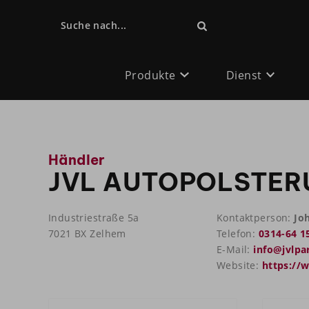
Suche nach...
Produkte
Dienst
Händler
JVL AUTOPOLSTER
Industriestraße 5a
Kontaktperson:
Jo
7021 BX Zelhem
Telefon:
0314-64 1
E-Mail:
info@jvlpa
Website:
https://