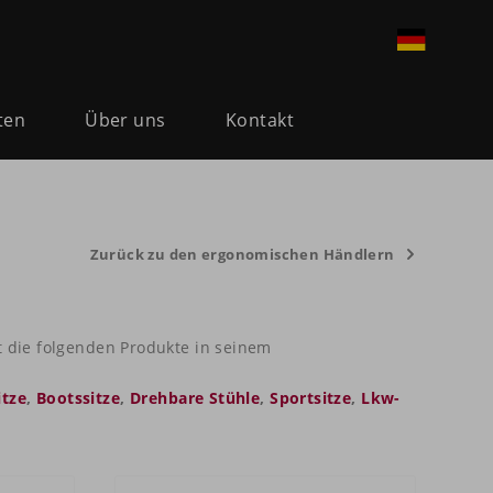
ten
Über uns
Kontakt
Zurück zu den ergonomischen Händlern
t die folgenden Produkte in seinem
tze
,
Bootssitze
,
Drehbare Stühle
,
Sportsitze
,
Lkw-