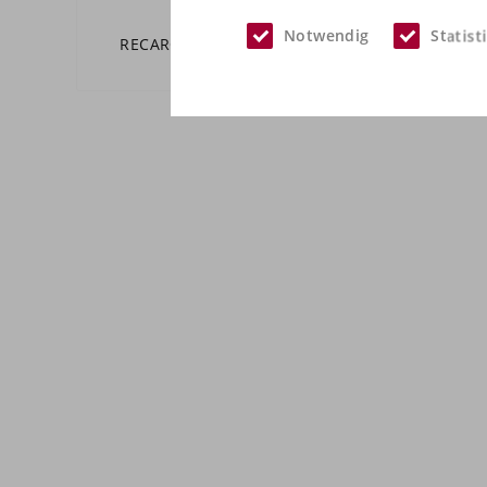
Notwendig
Statist
RECARO Cross Sportster CS
RECA