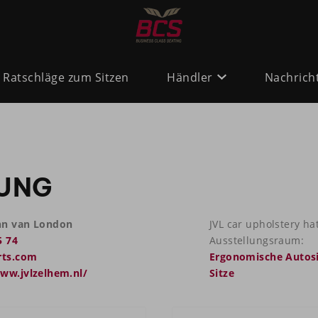
Ratschläge zum Sitzen
Händler
Nachrich
UNG
hn van London
JVL car upholstery ha
5 74
Ausstellungsraum:
rts.com
Ergonomische Autosi
www.jvlzelhem.nl/
Sitze