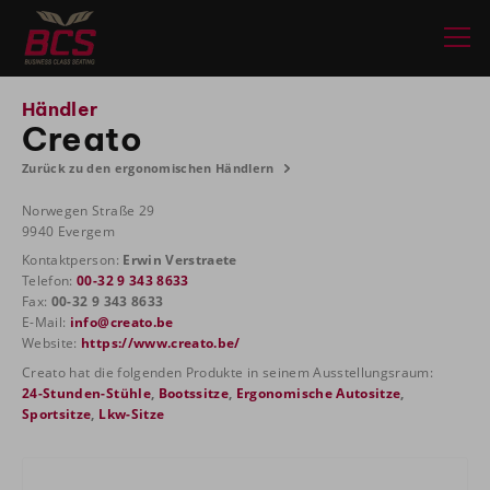
Händler
Creato
Zurück zu den ergonomischen Händlern
Norwegen Straße 29
9940 Evergem
Kontaktperson:
Erwin Verstraete
Telefon:
00-32 9 343 8633
Fax:
00-32 9 343 8633
E-Mail:
info@creato.be
Website:
https://www.creato.be/
Creato hat die folgenden Produkte in seinem Ausstellungsraum:
24-Stunden-Stühle
,
Bootssitze
,
Ergonomische Autositze
,
Sportsitze
,
Lkw-Sitze