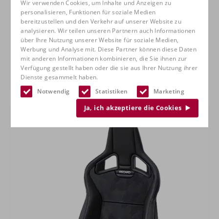
Wir verwenden Cookies, um Inhalte und Anzeigen zu
personalisieren, Funktionen für soziale Medien
bereitzustellen und den Verkehr auf unserer Website zu
analysieren. Wir teilen unseren Partnern auch Informationen
über Ihre Nutzung unserer Website für soziale Medien,
Werbung und Analyse mit. Diese Partner können diese Daten
mit anderen Informationen kombinieren, die Sie ihnen zur
Verfügung gestellt haben oder die sie aus Ihrer Nutzung ihrer
Dienste gesammelt haben.
RECARO Spezialist S
Notwendig
Statistiken
Marketing
Ja, ich akzeptiere die Cookies